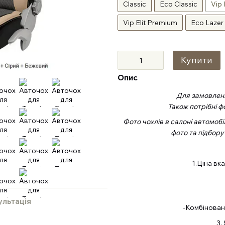
Classic
Eco Classic
Vip 
Vip Elit Premium
Eco Lazer
Купити
Опис
Для замовленн
Також потрібні ф
Фото чохлів в салоні автомобі
фото та підбору
1.Ціна вк
ультація
-Комбіновані
3.