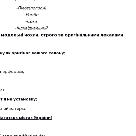
-Пілот(полоси)
-Ромби
-Соти
-Індивідуальний
 модельні чохли, строго за оригінальними лекалами
у як оригінал вашого салону;
перфорації;
ля;
ія на установку;
ний матеріал!
агатьох містах України!
ї;
гарантія 18 місяців;