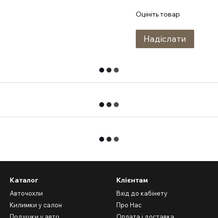
Оцініть товар
Надіслати
Каталог
Клієнтам
Авточохли
Вхід до кабінету
Килимки у салон
Про Нас
Подушки у авто
Оплата і доставка