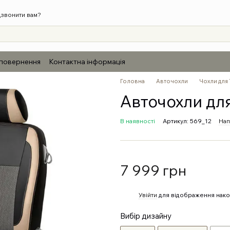
звонити вам?
 повернення
Контактна інформація
Головна
Авточохли
Чохли для 
Авточохли для
В наявності
Артикул: 569_12
Нап
7 999 грн
%
Увійти
для відображення нако
Вибір дизайну