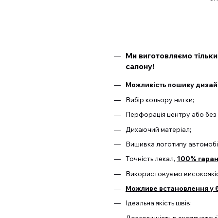
Ми виготовляємо тільки
салону!
Можливість пошиву дизайн
Вибір кольору нитки;
Перфорація центру або без 
Дихаючий матеріал;
Вишивка логотипу автомобі
Точність лекал,
100% гарант
Використовуємо високоякіс
Можливе встановлення у б
Ідеальна якість швів;
Довговічність в експлуатаці