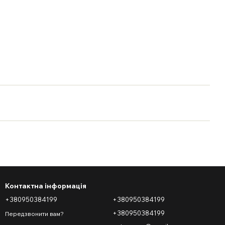
Контактна інформація
+380950384199
+380950384199
+380950384199
Передзвонити вам?