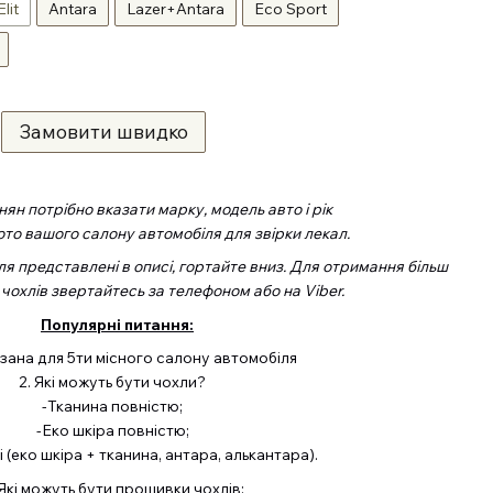
Elit
Antara
Lazer+Antara
Eco Sport
Замовити швидко
ян потрібно вказати марку, модель авто і рік
ото вашого салону автомобіля для звірки лекал.
ля представлені в описі, гортайте вниз. Для отримання більш
 чохлів звертайтесь за телефоном або на Viber.
Популярні питання:
азана для 5ти місного салону автомобіля
2. Які можуть бути чохли?
-Тканина повністю;
-Еко шкіра повністю;
 (еко шкіра + тканина, антара, алькантара).
 Які можуть бути прошивки чохлів: