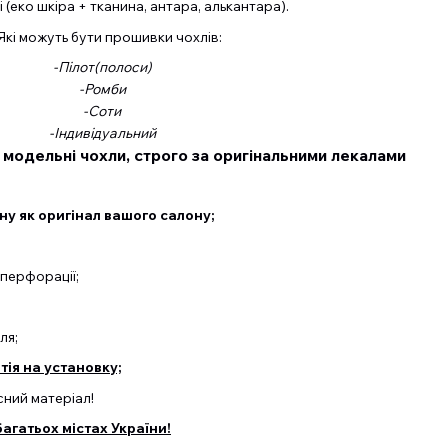
 (еко шкіра + тканина, антара, алькантара).
 Які можуть бути прошивки чохлів:
-Пілот(полоси)
-Ромби
-Соти
-Індивідуальний
 модельні чохли, строго за оригінальними лекалами
у як оригінал вашого салону;
перфорації;
ля;
ія на установку;
ний матеріал!
агатьох містах України!