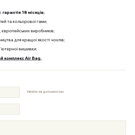
ї;
гарантія 18 місяців;
й та кольорової гами;
д європейських виробників;
ицтва для кращої якості чохлів;
п'ютерної вишивки;
 комплекс Air Bag.
Увійти за допомогою