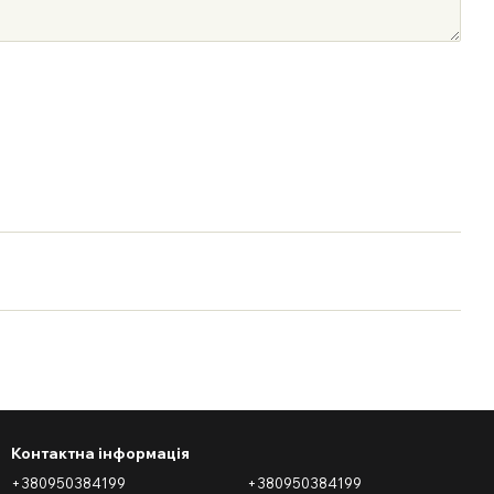
Контактна інформація
+380950384199
+380950384199