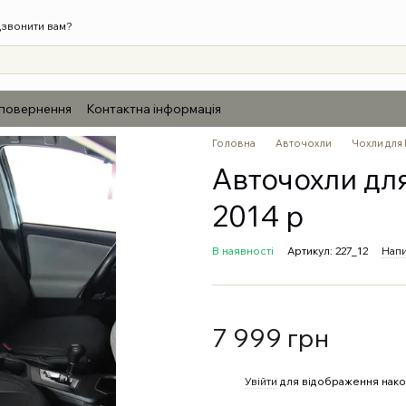
звонити вам?
 повернення
Контактна інформація
Головна
Авточохли
Чохли для
Авточохли для
2014 р
В наявності
Артикул: 227_12
Напи
7 999 грн
%
Увійти
для відображення нако