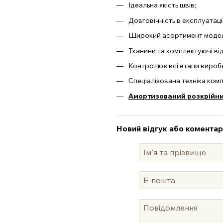
Ідеальна якість швів;
Довговічність в експлуатаці
Широкий асортимент моделе
Тканини та комплектуючі ві
Контролює всі етапи виробн
Спеціалізована техніка ком
Амортизований розкрійний
Новий відгук або коментар