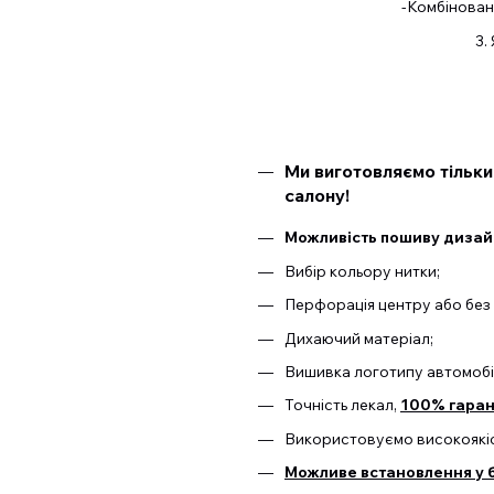
-Комбіновані
3.
Ми виготовляємо тільки
салону!
Можливість пошиву дизайн
Вибір кольору нитки;
Перфорація центру або без 
Дихаючий матеріал;
Вишивка логотипу автомобі
Точність лекал,
100% гарант
Використовуємо високоякіс
Можливе встановлення у б