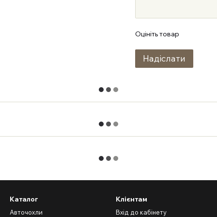
Оцініть товар
Надіслати
Каталог
Клієнтам
Авточохли
Вхід до кабінету