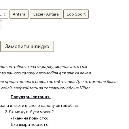
Elit
Antara
Lazer+Antara
Eco Sport
Замовити швидко
ян потрібно вказати марку, модель авто і рік
ото вашого салону автомобіля для звірки лекал.
ля представлені в описі, гортайте вниз. Для отримання більш
 чохлів звертайтесь за телефоном або на Viber.
Популярні питання:
азана для 5ти місного салону автомобіля
2. Які можуть бути чохли?
-Тканина повністю;
-Еко шкіра повністю;