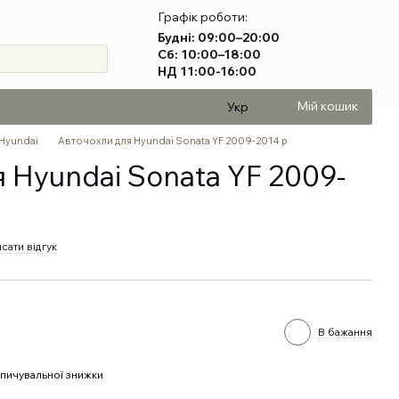
Графік роботи:
Будні: 09:00–20:00
Сб: 10:00–18:00
НД 11:00-16:00
Мій кошик
Укр
 Hyundai
Авточохли для Hyundai Sonata YF 2009-2014 р
 Hyundai Sonata YF 2009-
сати відгук
В бажання
пичувальної знижки