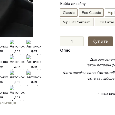
Вибір дизайну
Classic
Eco Classic
Vip 
Vip Elit Premium
Eco Lazer
Купити
Опис
Для замовленн
Також потрібні ф
Фото чохлів в салоні автомобі
фото та підбору
1.Ціна вк
ультація