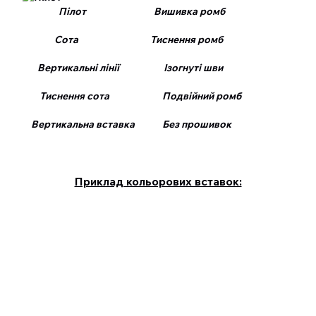
Пілот Вишивка ромб
Сота Тиснення ромб
Вертикальні лінії Ізогнуті шви
Тиснення сота Подвійний ромб
Вертикальна вставка Без прошивок
Приклад кольорових вставок: