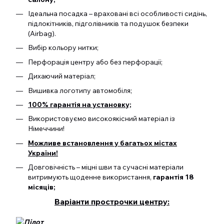
Ідеальна посадка – враховані всі особливості сидінь,
підлокітників, підголівників та подушок безпеки
(Airbag).
Вибір кольору нитки;
Перфорація центру або без перфорації;
Дихаючий матеріал;
Вишивка логотипу автомобіля;
100% гарантія на установку;
Використовуємо високоякісний матеріал із
Німеччини!
Можливе встановлення у багатьох містах
України!
Довговічність – міцні шви та сучасні матеріали
витримують щоденне використання,
гарантія 18
місяців;
Варіанти прострочки центру: