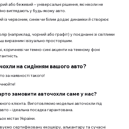
ірий або бежевий – універсальні рішення, які ніколи не
йно виглядають у будь-якому авто.
ий із червоним, синім чи білим додає динаміки й створює
ір (наприклад, чорний або графіт) у поєднанні зі світлими
ьш виразним і візуально просторішим.
, коричневі чи темно-сині акценти на темному фоні
антність.
чохли на сидінням вашого авто?
о за наявності такого!
очнюйте!
арто замовити авточохли саме у нас?
ожного клієнта. Виготовляємо модельні авточохли під
авто – ідеальна посадка гарантована.
ох містах України.
овуємо сертифіковану екошкіру, алькантару та сучасні