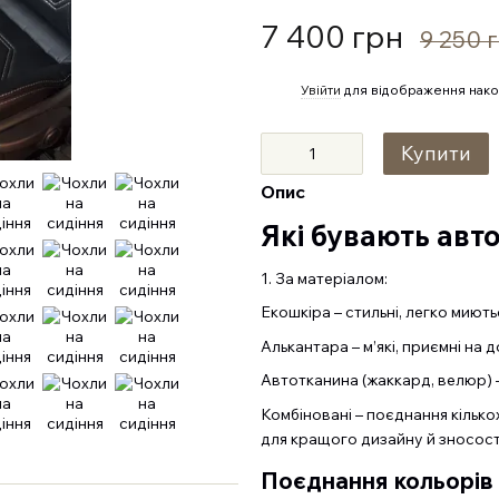
7 400 грн
9 250 
%
Увійти
для відображення нако
Купити
Опис
Які бувають авт
1. За матеріалом:
Екошкіра – стильні, легко миютьс
Алькантара – м’які, приємні на 
Автотканина (жаккард, велюр) –
Комбіновані – поєднання кілько
для кращого дизайну й зносост
Поєднання кольорів 