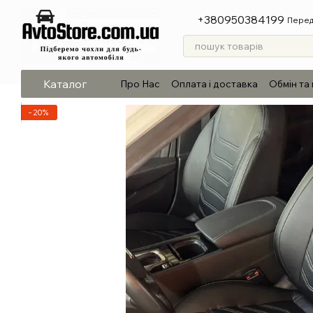
Перейти до основного контенту
+380950384199
Перед
Каталог
Про Нас
Оплата і доставка
Обмін та
−20%