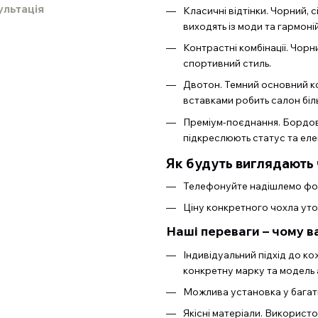
ультація
Класичні відтінки. Чорний, с
виходять із моди та гармоні
Контрастні комбінації. Чорн
спортивний стиль.
Двотон. Темний основний кол
вставками робить салон біл
Преміум-поєднання. Бордові
підкреслюють статус та елег
Як будуть виглядають 
Телефонуйте надішлемо фот
Ціну конкретного чохла ут
Наші переваги – чому в
Індивідуальний підхід до к
конкретну марку та модель 
Можлива установка у багать
Якісні матеріали. Використ