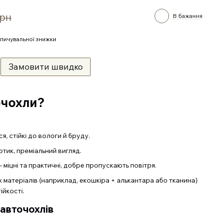
грн
В бажання
пичувальної знижки
Замовити швидко
очохли?
я, стійкі до вологи й бруду.
дотик, преміальний вигляд.
 міцні та практичні, добре пропускають повітря.
х матеріалів (наприклад, екошкіра + алькантара або тканина)
ійкості.
авточохлів