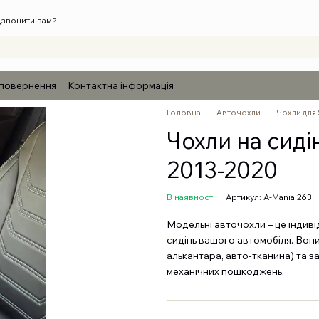
звонити вам?
 повернення
Контактна інформація
Головна
Авточохли
Чохли для
Чохли на сиді
2013-2020
В наявності
Артикул: A-Mania 263
Модельні авточохли – це індиві
сидінь вашого автомобіля. Вони
алькантара, авто-тканина) та з
механічних пошкоджень.