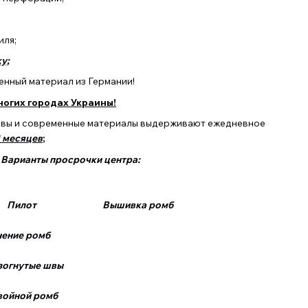
иля;
у;
нный материал из Германии!
ногих городах Украины!
швы и современные материалы выдерживают ежедневное
8 месяцев
;
Варианты просрочки центра:
Пилот Вышивка ромб
 ромб
гнутые швы
ной ромб