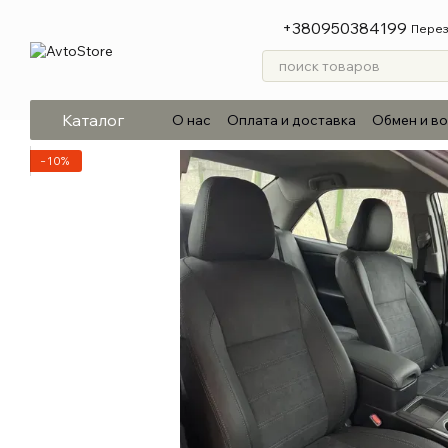
Перейти к основному контенту
+380950384199
Перез
Каталог
О нас
Оплата и доставка
Обмен и в
−10%