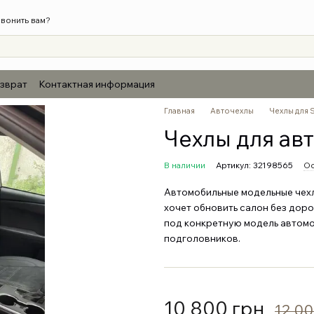
вонить вам?
озврат
Контактная информация
Главная
Авточехлы
Чехлы для 
Чехлы для авт
В наличии
Артикул: 32198565
Ос
Автомобильные модельные чехлы
хочет обновить салон без дор
под конкретную модель автомо
подголовников.
10 800 грн
12 00