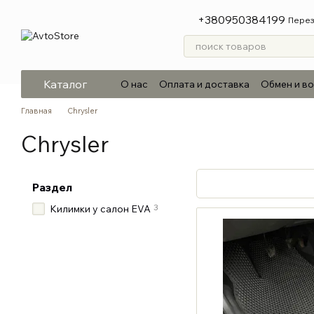
Перейти к основному контенту
+380950384199
Перез
Каталог
О нас
Оплата и доставка
Обмен и в
Главная
Chrysler
Chrysler
Раздел
3
Килимки у салон EVA