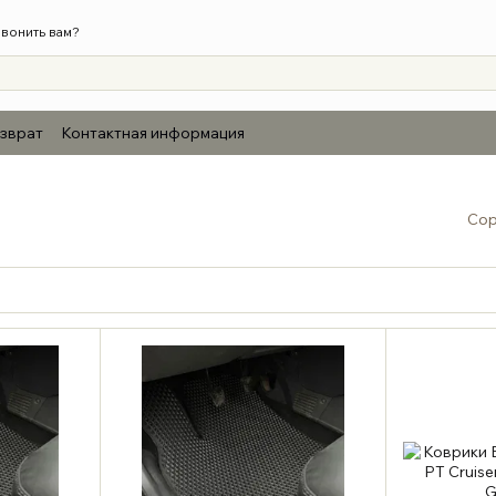
вонить вам?
озврат
Контактная информация
Сор