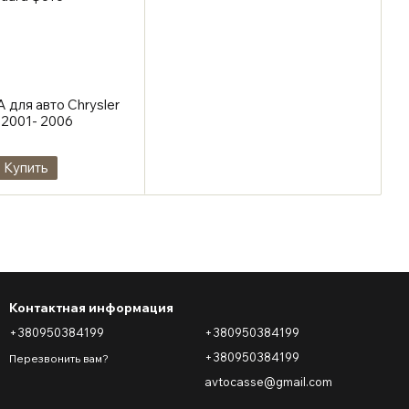
 для авто Chrysler
с 2001- 2006
Купить
Контактная информация
+380950384199
+380950384199
+380950384199
Перезвонить вам?
avtocasse@gmail.com