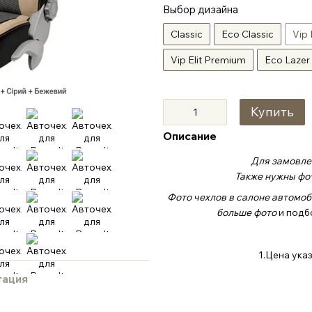
Выбор дизайна
Classic
Eco Classic
Vip 
Vip Elit Premium
Eco Lazer
Купить
Описание
Для замовлен
Также нужны фот
Фото чехлов в салоне автомоб
больше фото
и подб
1.Цена ука
тация