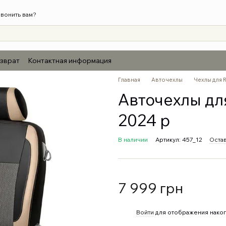
вонить вам?
озврат
Контактная информация
Главная
Авточехлы
Чехлы для 
Авточехлы дл
2024 р
В наличии
Артикул: 457_12
Остав
7 999 грн
%
Войти
для отображения накоп