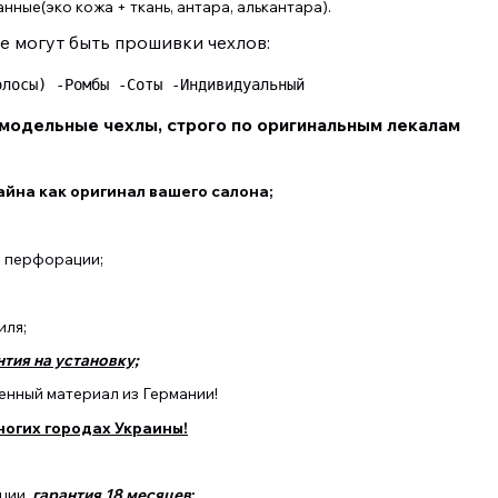
ные(эко кожа + ткань, антара, алькантара).
е могут быть прошивки чехлов:
олосы) -Ромбы -Соты -Индивидуальный 
модельные чехлы, строго по оригинальным лекалам
йна как оригинал вашего салона;
з перфорации;
иля;
нтия на установку;
нный материал из Германии!
ногих городах Украины!
ции,
гарантия 18 месяцев
;