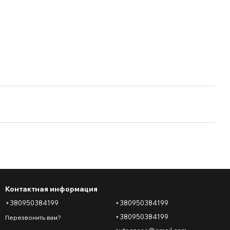
Контактная информация
+380950384199
+380950384199
+380950384199
Перезвонить вам?