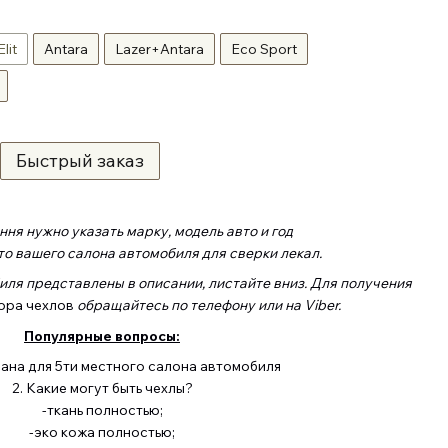
Elit
Antara
Lazer+Antara
Eco Sport
Быстрый заказ
ня нужно указать марку, модель авто и год
о вашего салона автомобиля для сверки лекал.
иля представлены в описании, листайте вниз. Для получения
ора чехлов
обращайтесь по телефону или на Viber.
Популярные вопросы:
зана для 5ти местного салона автомобиля
2. Какие могут быть чехлы?
-ткань полностью;
-эко кожа полностью;