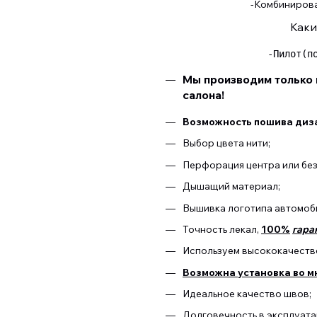
-Комбинирован
Каки
 -Пилот(п
Мы производим только 
салона!
Возможность пошива диза
Выбор цвета нити;
Перфорация центра или бе
Дышащий материал;
Вышивка логотипа автомоб
Точность лекал,
100%
гара
Используем высококачестве
Возможна установка во м
Идеальное качество швов;
Долговечность в эксплуата