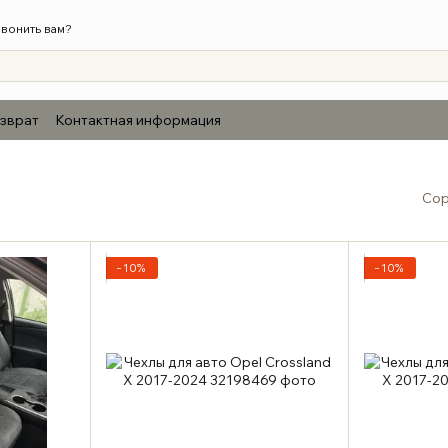
вонить вам?
озврат
Контактная информация
Сор
−10%
−10%