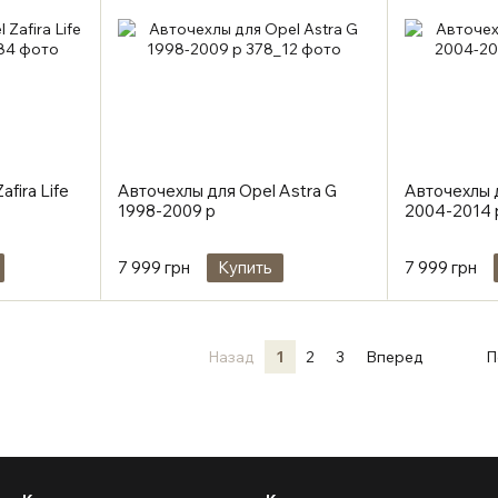
fira Life
Авточехлы для Opel Astra G
Авточехлы д
1998-2009 р
2004-2014 
7 999 грн
Купить
7 999 грн
Назад
1
2
3
Вперед
П