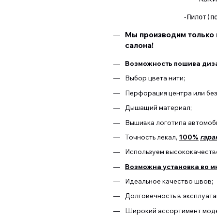
 -Пилот(п
Мы производим только 
салона!
Возможность пошива диза
Выбор цвета нити;
Перфорация центра или бе
Дышащий материал;
Вышивка логотипа автомоб
Точность лекал,
100%
гара
Используем высококачестве
Возможна установка во м
Идеальное качество швов;
Долговечность в эксплуата
Широкий ассортимент моде