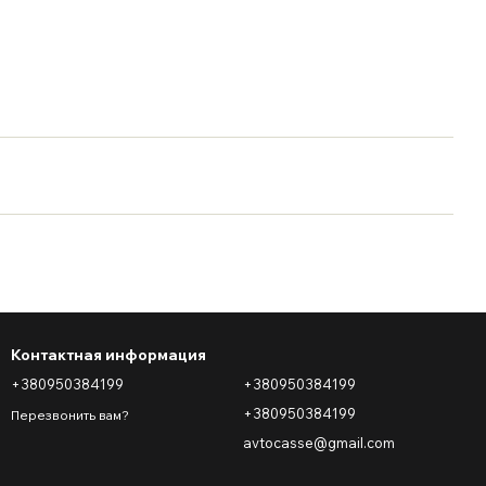
Контактная информация
+380950384199
+380950384199
+380950384199
Перезвонить вам?
avtocasse@gmail.com