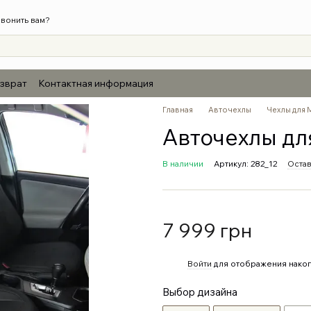
вонить вам?
озврат
Контактная информация
Главная
Авточехлы
Чехлы для 
Авточехлы дл
В наличии
Артикул: 282_12
Остав
7 999 грн
%
Войти
для отображения накоп
Выбор дизайна