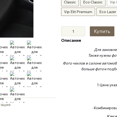
Classic
Eco Classic
Vip 
Vip Elit Premium
Eco Lazer
Купить
Описание
Для замовлен
Также нужны фот
Фото чехлов в салоне автомоб
больше фото
и подб
1.Цена ука
тация
-Комбинирован
Каки