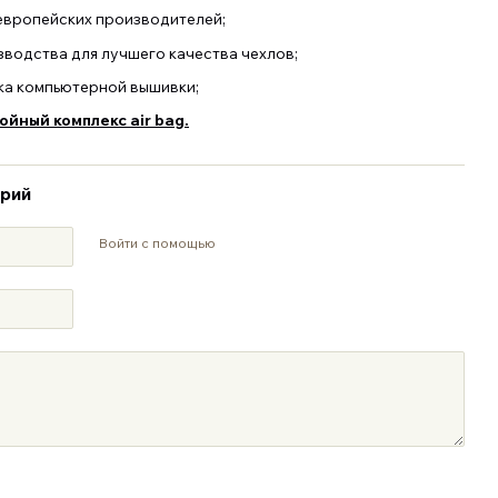
европейских производителей;
зводства для лучшего качества чехлов;
ка компьютерной вышивки;
йный комплекс air bag.
арий
Войти с помощью