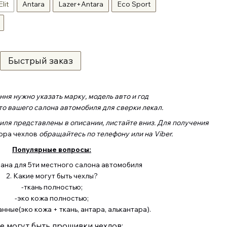
Elit
Antara
Lazer+Antara
Eco Sport
Быстрый заказ
ня нужно указать марку, модель авто и год
о вашего салона автомобиля для сверки лекал.
иля представлены в описании, листайте вниз. Для получения
ора чехлов
обращайтесь по телефону или на Viber.
Популярные вопросы:
зана для 5ти местного салона автомобиля
2. Какие могут быть чехлы?
-ткань полностью;
-эко кожа полностью;
ные(эко кожа + ткань, антара, алькантара).
е могут быть прошивки чехлов: