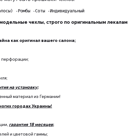
олосы) -Ромбы -Соты -Индивидуальный 
модельные чехлы, строго по оригинальным лекалам
йна как оригинал вашего салона;
з перфорации;
иля;
нтия на установку;
нный материал из Германии!
ногих городах Украины!
ции,
гарантия 18 месяцев
;
лей и цветовой гаммы;