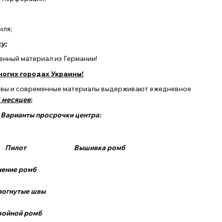
иля;
у;
нный материал из Германии!
ногих городах Украины!
швы и современные материалы выдерживают ежедневное
8 месяцев
;
Варианты просрочки центра:
Пилот Вышивка ромб
 ромб
гнутые швы
ной ромб