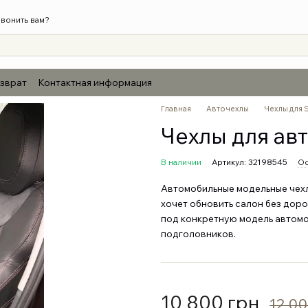
вонить вам?
озврат
Контактная информация
Главная
Авточехлы
Чехлы для 
Чехлы для авт
В наличии
Артикул: 32198545
Ос
Автомобильные модельные чехлы
хочет обновить салон без дор
под конкретную модель автомо
подголовников.
10 800 грн
12 00