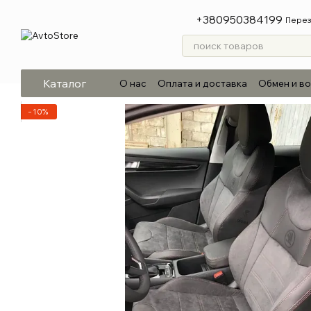
Перейти к основному контенту
+380950384199
Перез
Каталог
О нас
Оплата и доставка
Обмен и в
−10%