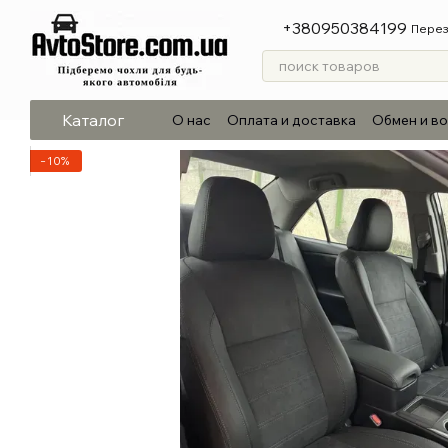
Перейти к основному контенту
+380950384199
Перез
Каталог
О нас
Оплата и доставка
Обмен и в
−10%