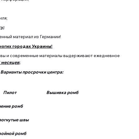
иля;
у;
нный материал из Германии!
ногих городах Украины!
швы и современные материалы выдерживают ежедневное
8 месяцев
;
Варианты просрочки центра:
Пилот Вышивка ромб
 ромб
гнутые швы
ной ромб