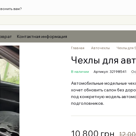
вонить вам?
озврат
Контактная информация
Главная
Авточехлы
Чехлы для 
Чехлы для авт
В наличии
Артикул: 32198541
Ос
Автомобильные модельные чехлы
хочет обновить салон без дор
под конкретную модель автомо
подголовников.
10 800 грн
12 00