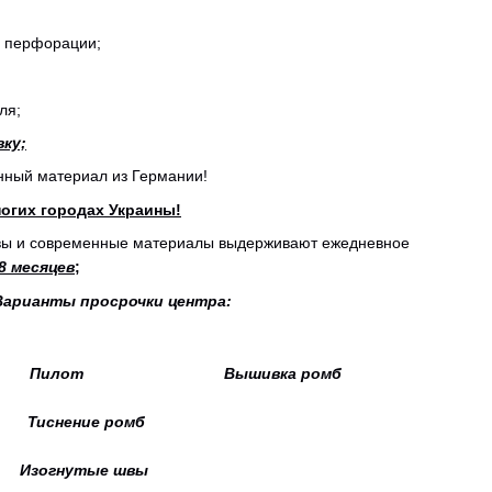
з перфорации;
ля;
вку;
нный материал из Германии!
огих городах Украины!
швы и современные материалы выдерживают ежедневное
8 месяцев
;
Варианты просрочки центра:
Пилот Вышивка ромб
ие ромб
Изогнутые швы