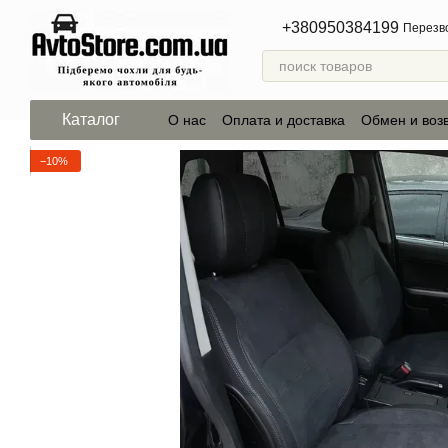
Перейти к основному контенту
+380950384199
Перезв
Каталог
О нас
Оплата и доставка
Обмен и воз
−10%