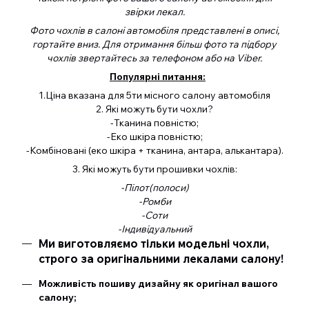
звірки лекал.
Фото чохлів в салоні автомобіля представлені в описі,
гортайте вниз. Для отримання більш фото та підбору
чохлів звертайтесь за телефоном або на Viber.
Популярні питання:
1.Ціна вказана для 5ти місного салону автомобіля
2. Які можуть бути чохли?
-Тканина повністю;
-Еко шкіра повністю;
-Комбіновані (еко шкіра + тканина, антара, алькантара).
3. Які можуть бути прошивки чохлів:
-Пілот(полоси)
-Ромби
-Соти
-Індивідуальний
Ми виготовляємо тільки модельні чохли,
строго за оригінальними лекалами салону!
Можливість пошиву дизайну як оригінал вашого
салону;