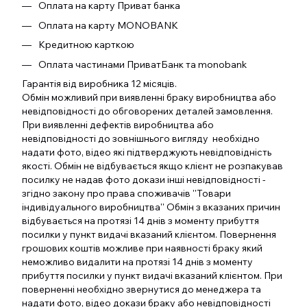
Оплата на карту Приват банка
Оплата на карту MONOBANK
Кредитною карткою
Оплата частинами ПриватБанк та monobank
Гарантія від виробника 12 місяців.
Обмін можливий при виявленні браку виробництва або
невідповідності до обговорених деталей замовлення.
При виявленні дефектів виробництва або
невідповідності до зовнішнього вигляду необхідно
надати фото, відео які підтверджують невідповідність
якості. Обмін не відбувається якщо клієнт не розпакував
посилку не надав фото докази інші невідповідності -
згідно закону про права споживачів ''Товари
індивідуального виробництва'' Обмін з вказаних причин
відбувається на протязі 14 днів з моменту прибуття
посилки у пункт видачі вказаний клієнтом. Повернення
грошових коштів можливе при наявності браку який
неможливо видалити на протязі 14 днів з моменту
прибуття посилки у пункт видачі вказаний клієнтом. При
поверненні необхідно звернутися до менеджера та
надати фото, відео докази браку або невідповідності