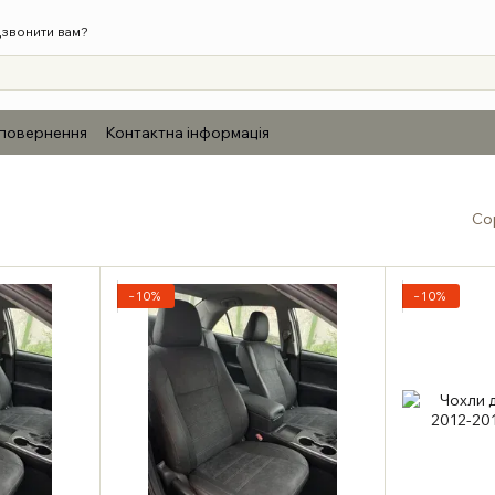
звонити вам?
 повернення
Контактна інформація
Со
−10%
−10%