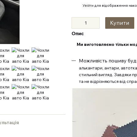
%
Увійти
для відображення нако
Купити
Опис
Ми виготовляємо тільки мо
Можливість пошиву будь 
алькантари, антари, автотка
стильний вигляд. Завдяки 
та не відрізняються від спр
ультація