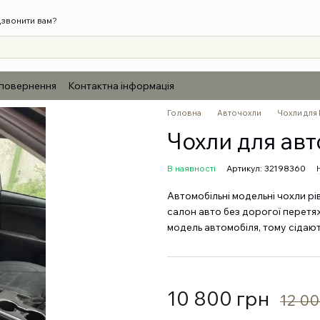
звонити вам?
 повернення
Контактна інформація
Головна
Авточохли
Чохли для 
Чохли для авт
В наявності
Артикул: 32198360
Автомобільні модельні чохли рі
салон авто без дорогої перетяж
модель автомобіля, тому сідают
10 800 грн
12 00