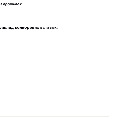
 прошивок
риклад кольорових вставок: