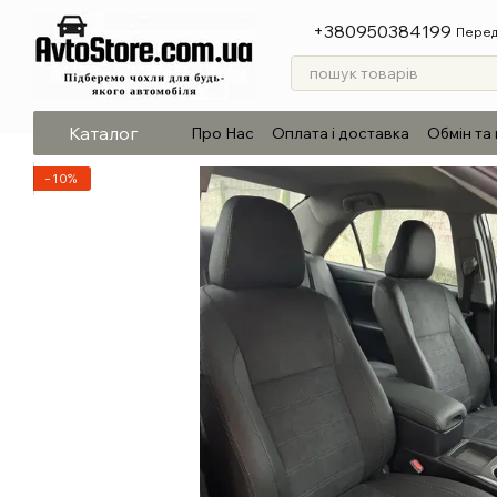
Перейти до основного контенту
+380950384199
Перед
Каталог
Про Нас
Оплата і доставка
Обмін та
−10%