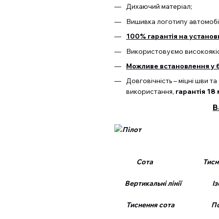
Дихаючий матеріал;
Вишивка логотипу автомобі
100% гарантія на установ
Використовуємо високоякісн
Можливе встановлення у б
Довговічність – міцні шви 
використання,
гарантія 18 
В
Сота Тиснення
Вертикальні лінії Ізог
Тиснення сота Подві