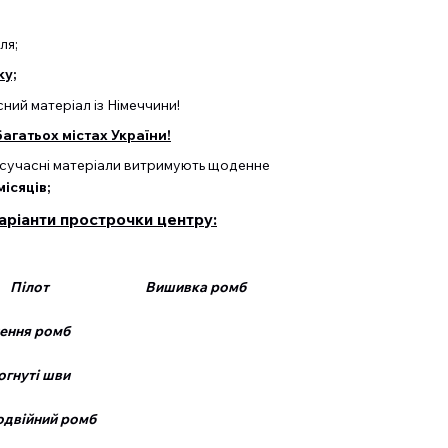
ля;
ку;
ий матеріал із Німеччини!
агатьох містах України!
та сучасні матеріали витримують щоденне
місяців;
аріанти прострочки центру:
Пілот Вишивка ромб
 ромб
нуті шви
йний ромб