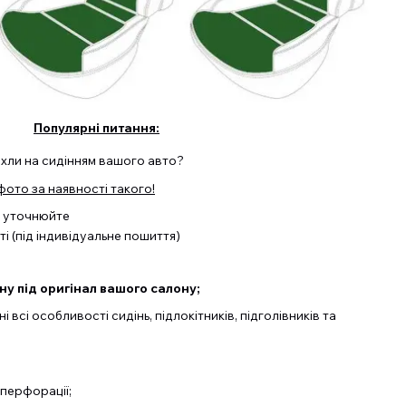
Популярні питання:
охли на сидінням вашого авто?
ото за наявності такого!
а уточнюйте
і (під індивідуальне пошиття)
у під оригінал вашого салону;
 всі особливості сидінь, підлокітників, підголівників та
перфорації;