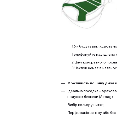
1.Як будуть виглядають ч
Телефонуйте надішлемо ф
2.Ціну конкретного чохл
3.Чехлов немає в наявност
Можливість пошиву дизайн
Ідеальна посадка – враховані
подушок безпеки (Airbag).
Вибір кольору нитки;
Перфорація центру або без 