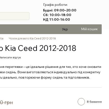
Графік роботи:
Будні: 09:00–20:00
Сб: 10:00–18:00
НД 11:00-16:00
Мій кошик
Укр
Kia
Чохли для авто Kia Ceed 2012-2018
о Kia Ceed 2012-2018
Написати відгук
вня перетяжки – це ідеальне рішення для тих, хто хоче оновити
ки сидінь. Вони виготовляються індивідуально під конкретну
ь ідеально, повторюючи форму сидінь та підголівників.
0 грн
В бажання