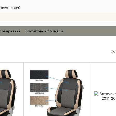
звонити вам?
 повернення
Контактна інформація
Со