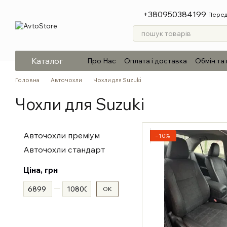
Перейти до основного контенту
+380950384199
Перед
Каталог
Про Нас
Оплата і доставка
Обмін та
Головна
Авточохли
Чохли для Suzuki
Чохли для Suzuki
Авточохли преміум
−10%
Авточохли стандарт
Ціна, грн
Від Ціна, грн
До Ціна, грн
ОК