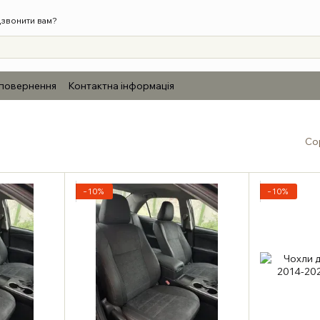
звонити вам?
 повернення
Контактна інформація
Со
−10%
−10%