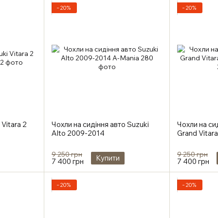
−20%
−20%
Vitara 2
Чохли на сидіння авто Suzuki
Чохли на си
Alto 2009-2014
Grand Vitar
9 250 грн
9 250 грн
Купити
7 400 грн
7 400 грн
−20%
−20%