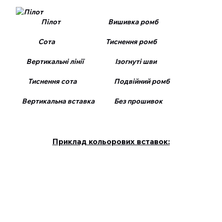
Пілот Вишивка ромб
Сота Тиснення ромб
Вертикальні лінії Ізогнуті шви
Тиснення сота Подвійний ромб
Вертикальна вставка Без прошивок
Приклад кольорових вставок: