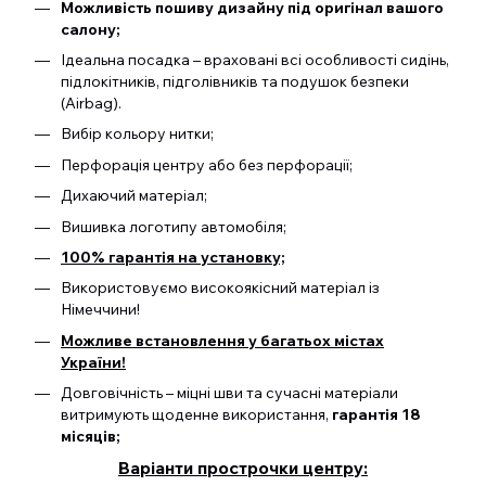
Можливість пошиву дизайну під оригінал вашого
салону;
Ідеальна посадка – враховані всі особливості сидінь,
підлокітників, підголівників та подушок безпеки
(Airbag).
Вибір кольору нитки;
Перфорація центру або без перфорації;
Дихаючий матеріал;
Вишивка логотипу автомобіля;
100% гарантія на установку;
Використовуємо високоякісний матеріал із
Німеччини!
Можливе встановлення у багатьох містах
України!
Довговічність – міцні шви та сучасні матеріали
витримують щоденне використання,
гарантія 18
місяців;
Варіанти прострочки центру: