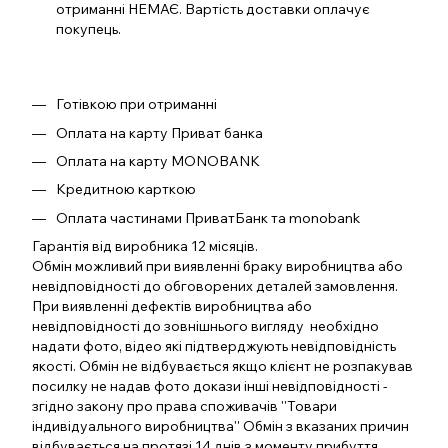
отриманні НЕМАЄ. Вартість доставки оплачує
покупець.
Готівкою при отриманні
Оплата на карту Приват банка
Оплата на карту MONOBANK
Кредитною карткою
Оплата частинами ПриватБанк та monobank
Гарантія від виробника 12 місяців.
Обмін можливий при виявленні браку виробництва або
невідповідності до обговорених деталей замовлення.
При виявленні дефектів виробництва або
невідповідності до зовнішнього вигляду необхідно
надати фото, відео які підтверджують невідповідність
якості. Обмін не відбувається якщо клієнт не розпакував
посилку не надав фото докази інші невідповідності -
згідно закону про права споживачів ''Товари
індивідуального виробництва'' Обмін з вказаних причин
відбувається на протязі 14 днів з моменту прибуття