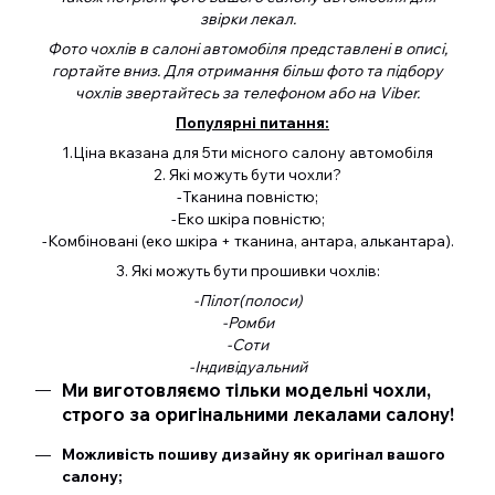
звірки лекал.
Фото чохлів в салоні автомобіля представлені в описі,
гортайте вниз. Для отримання більш фото та підбору
чохлів звертайтесь за телефоном або на Viber.
Популярні питання:
1.Ціна вказана для 5ти місного салону автомобіля
2. Які можуть бути чохли?
-Тканина повністю;
-Еко шкіра повністю;
-Комбіновані (еко шкіра + тканина, антара, алькантара).
3. Які можуть бути прошивки чохлів:
-Пілот(полоси)
-Ромби
-Соти
-Індивідуальний
Ми виготовляємо тільки модельні чохли,
строго за оригінальними лекалами салону!
Можливість пошиву дизайну як оригінал вашого
салону;