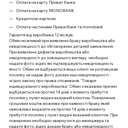
Оплата на карту Приват банка
Оплата на карту MONOBANK
Кредитною карткою
Оплата частинами ПриватБанк та monobank
Гарантія від виробника 12 місяців.
Обмін можливий при виявленні браку виробництва або
невідповідності до обговорених деталей замовлення.
При виявленні дефектів виробництва або
невідповідності до зовнішнього вигляду необхідно
надати фото, відео які підтверджують невідповідність
якості. Обмін не відбувається якщо клієнт не розпакував
посилку не надав фото докази інші невідповідності -
згідно закону про права споживачів ''Товари
індивідуального виробництва'' Обмін з вказаних причин
відбувається на протязі 14 днів з моменту прибуття
посилки у пункт видачі вказаний клієнтом. Повернення
грошових коштів можливе при наявності браку який
неможливо видалити на протязі 14 днів з моменту
прибуття посилки у пункт видачі вказаний клієнтом. При
поверненні необхідно звернутися до менеджера та
надати фото, відео докази браку або невідповідності