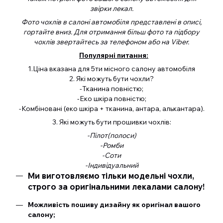
звірки лекал.
Фото чохлів в салоні автомобіля представлені в описі,
гортайте вниз. Для отримання більш фото та підбору
чохлів звертайтесь за телефоном або на Viber.
Популярні питання:
1.Ціна вказана для 5ти місного салону автомобіля
2. Які можуть бути чохли?
-Тканина повністю;
-Еко шкіра повністю;
-Комбіновані (еко шкіра + тканина, антара, алькантара).
3. Які можуть бути прошивки чохлів:
-Пілот(полоси)
-Ромби
-Соти
-Індивідуальний
Ми виготовляємо тільки модельні чохли,
строго за оригінальними лекалами салону!
Можливість пошиву дизайну як оригінал вашого
салону;