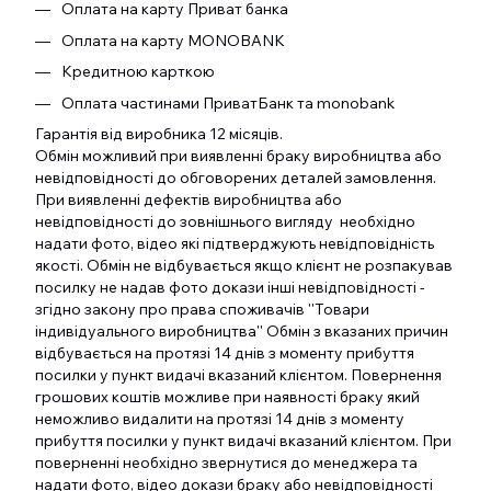
Оплата на карту Приват банка
Оплата на карту MONOBANK
Кредитною карткою
Оплата частинами ПриватБанк та monobank
Гарантія від виробника 12 місяців.
Обмін можливий при виявленні браку виробництва або
невідповідності до обговорених деталей замовлення.
При виявленні дефектів виробництва або
невідповідності до зовнішнього вигляду необхідно
надати фото, відео які підтверджують невідповідність
якості. Обмін не відбувається якщо клієнт не розпакував
посилку не надав фото докази інші невідповідності -
згідно закону про права споживачів ''Товари
індивідуального виробництва'' Обмін з вказаних причин
відбувається на протязі 14 днів з моменту прибуття
посилки у пункт видачі вказаний клієнтом. Повернення
грошових коштів можливе при наявності браку який
неможливо видалити на протязі 14 днів з моменту
прибуття посилки у пункт видачі вказаний клієнтом. При
поверненні необхідно звернутися до менеджера та
надати фото, відео докази браку або невідповідності