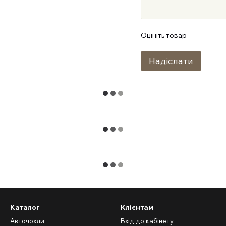
Оцініть товар
Надіслати
Каталог
Клієнтам
Авточохли
Вхід до кабінету