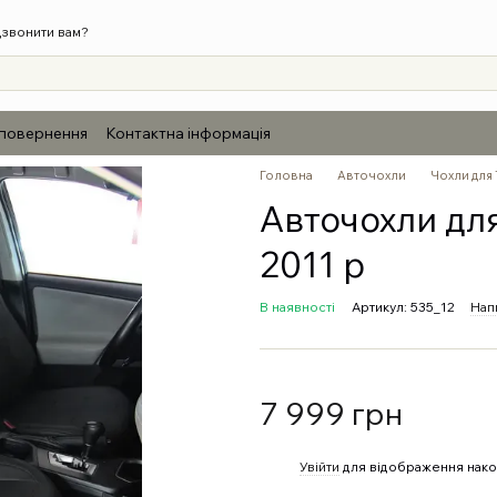
звонити вам?
 повернення
Контактна інформація
Головна
Авточохли
Чохли для 
Авточохли для
2011 р
В наявності
Артикул: 535_12
Нап
7 999 грн
%
Увійти
для відображення нако