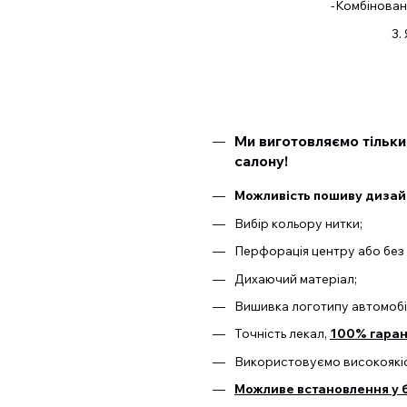
-Комбіновані
3.
Ми виготовляємо тільки
салону!
Можливість пошиву дизайн
Вибір кольору нитки;
Перфорація центру або без 
Дихаючий матеріал;
Вишивка логотипу автомобі
Точність лекал,
100% гарант
Використовуємо високоякіс
Можливе встановлення у б