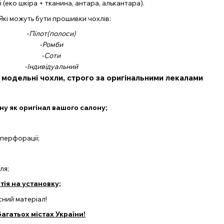
 (еко шкіра + тканина, антара, алькантара).
 Які можуть бути прошивки чохлів:
-Пілот(полоси)
-Ромби
-Соти
-Індивідуальний
 модельні чохли, строго за оригінальними лекалами
у як оригінал вашого салону;
перфорації;
ля;
ія на установку;
ний матеріал!
агатьох містах України!