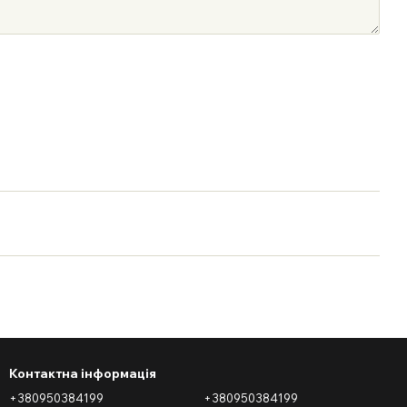
Контактна інформація
+380950384199
+380950384199