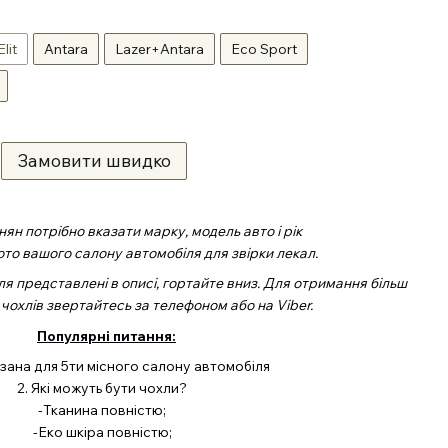
Elit
Antara
Lazer+Antara
Eco Sport
Замовити швидко
ян потрібно вказати марку, модель авто і рік
ото вашого салону автомобіля для звірки лекал.
ля представлені в описі, гортайте вниз. Для отримання більш
 чохлів звертайтесь за телефоном або на Viber.
Популярні питання:
азана для 5ти місного салону автомобіля
2. Які можуть бути чохли?
-Тканина повністю;
-Еко шкіра повністю;