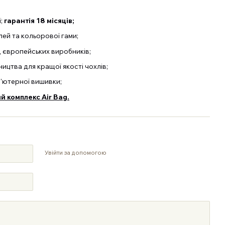
ї;
гарантія 18 місяців;
й та кольорової гами;
д європейських виробників;
ицтва для кращої якості чохлів;
п'ютерної вишивки;
 комплекс Air Bag.
Увійти за допомогою