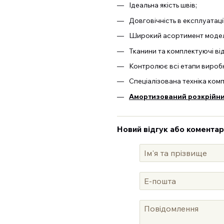
Ідеальна якість швів;
Довговічність в експлуатаці
Широкий асортимент моделе
Тканини та комплектуючі ві
Контролює всі етапи виробн
Спеціалізована техніка ком
Амортизований розкрійний
Новий відгук або коментар