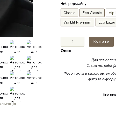
Вибір дизайну
Classic
Eco Classic
Vip 
Vip Elit Premium
Eco Lazer
Купити
Опис
Для замовленн
Також потрібні ф
Фото чохлів в салоні автомобі
фото та підбору
1.Ціна вк
ультація