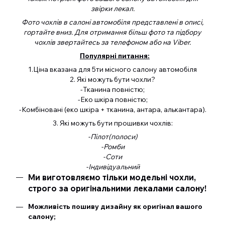
звірки лекал.
Фото чохлів в салоні автомобіля представлені в описі,
гортайте вниз. Для отримання більш фото та підбору
чохлів звертайтесь за телефоном або на Viber.
Популярні питання:
1.Ціна вказана для 5ти місного салону автомобіля
2. Які можуть бути чохли?
-Тканина повністю;
-Еко шкіра повністю;
-Комбіновані (еко шкіра + тканина, антара, алькантара).
3. Які можуть бути прошивки чохлів:
-Пілот(полоси)
-Ромби
-Соти
-Індивідуальний
Ми виготовляємо тільки модельні чохли,
строго за оригінальними лекалами салону!
Можливість пошиву дизайну як оригінал вашого
салону;