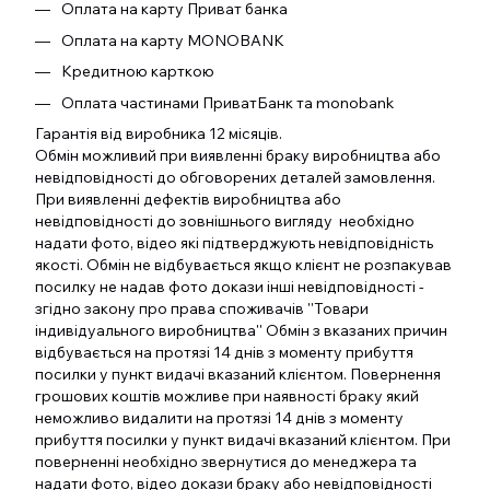
Оплата на карту Приват банка
Оплата на карту MONOBANK
Кредитною карткою
Оплата частинами ПриватБанк та monobank
Гарантія від виробника 12 місяців.
Обмін можливий при виявленні браку виробництва або
невідповідності до обговорених деталей замовлення.
При виявленні дефектів виробництва або
невідповідності до зовнішнього вигляду необхідно
надати фото, відео які підтверджують невідповідність
якості. Обмін не відбувається якщо клієнт не розпакував
посилку не надав фото докази інші невідповідності -
згідно закону про права споживачів ''Товари
індивідуального виробництва'' Обмін з вказаних причин
відбувається на протязі 14 днів з моменту прибуття
посилки у пункт видачі вказаний клієнтом. Повернення
грошових коштів можливе при наявності браку який
неможливо видалити на протязі 14 днів з моменту
прибуття посилки у пункт видачі вказаний клієнтом. При
поверненні необхідно звернутися до менеджера та
надати фото, відео докази браку або невідповідності