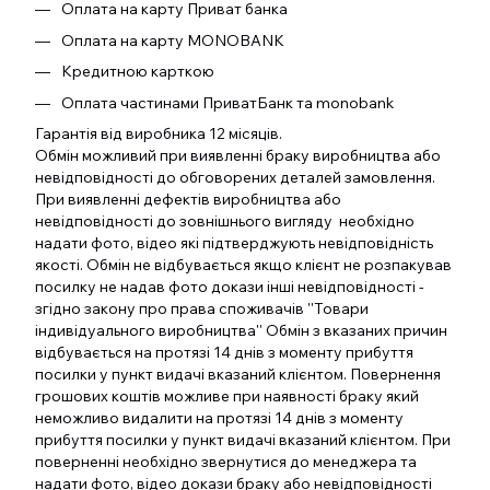
Оплата на карту Приват банка
Оплата на карту MONOBANK
Кредитною карткою
Оплата частинами ПриватБанк та monobank
Гарантія від виробника 12 місяців.
Обмін можливий при виявленні браку виробництва або
невідповідності до обговорених деталей замовлення.
При виявленні дефектів виробництва або
невідповідності до зовнішнього вигляду необхідно
надати фото, відео які підтверджують невідповідність
якості. Обмін не відбувається якщо клієнт не розпакував
посилку не надав фото докази інші невідповідності -
згідно закону про права споживачів ''Товари
індивідуального виробництва'' Обмін з вказаних причин
відбувається на протязі 14 днів з моменту прибуття
посилки у пункт видачі вказаний клієнтом. Повернення
грошових коштів можливе при наявності браку який
неможливо видалити на протязі 14 днів з моменту
прибуття посилки у пункт видачі вказаний клієнтом. При
поверненні необхідно звернутися до менеджера та
надати фото, відео докази браку або невідповідності