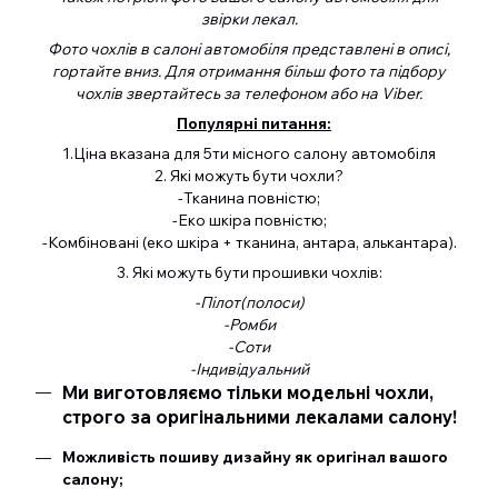
звірки лекал.
Фото чохлів в салоні автомобіля представлені в описі,
гортайте вниз. Для отримання більш фото та підбору
чохлів звертайтесь за телефоном або на Viber.
Популярні питання:
1.Ціна вказана для 5ти місного салону автомобіля
2. Які можуть бути чохли?
-Тканина повністю;
-Еко шкіра повністю;
-Комбіновані (еко шкіра + тканина, антара, алькантара).
3. Які можуть бути прошивки чохлів:
-Пілот(полоси)
-Ромби
-Соти
-Індивідуальний
Ми виготовляємо тільки модельні чохли,
строго за оригінальними лекалами салону!
Можливість пошиву дизайну як оригінал вашого
салону;