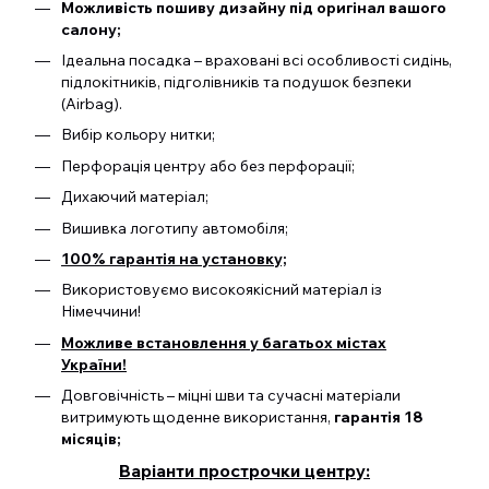
Можливість пошиву дизайну під оригінал вашого
салону;
Ідеальна посадка – враховані всі особливості сидінь,
підлокітників, підголівників та подушок безпеки
(Airbag).
Вибір кольору нитки;
Перфорація центру або без перфорації;
Дихаючий матеріал;
Вишивка логотипу автомобіля;
100% гарантія на установку;
Використовуємо високоякісний матеріал із
Німеччини!
Можливе встановлення у багатьох містах
України!
Довговічність – міцні шви та сучасні матеріали
витримують щоденне використання,
гарантія 18
місяців;
Варіанти прострочки центру: