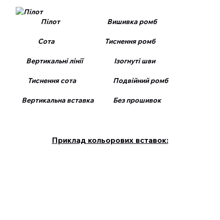
Пілот Вишивка ромб
Сота Тиснення ромб
Вертикальні лінії Ізогнуті шви
Тиснення сота Подвійний ромб
Вертикальна вставка Без прошивок
Приклад кольорових вставок: