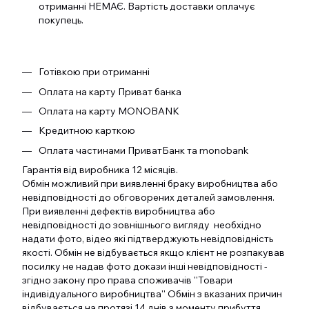
отриманні НЕМАЄ. Вартість доставки оплачує
покупець.
Готівкою при отриманні
Оплата на карту Приват банка
Оплата на карту MONOBANK
Кредитною карткою
Оплата частинами ПриватБанк та monobank
Гарантія від виробника 12 місяців.
Обмін можливий при виявленні браку виробництва або
невідповідності до обговорених деталей замовлення.
При виявленні дефектів виробництва або
невідповідності до зовнішнього вигляду необхідно
надати фото, відео які підтверджують невідповідність
якості. Обмін не відбувається якщо клієнт не розпакував
посилку не надав фото докази інші невідповідності -
згідно закону про права споживачів ''Товари
індивідуального виробництва'' Обмін з вказаних причин
відбувається на протязі 14 днів з моменту прибуття