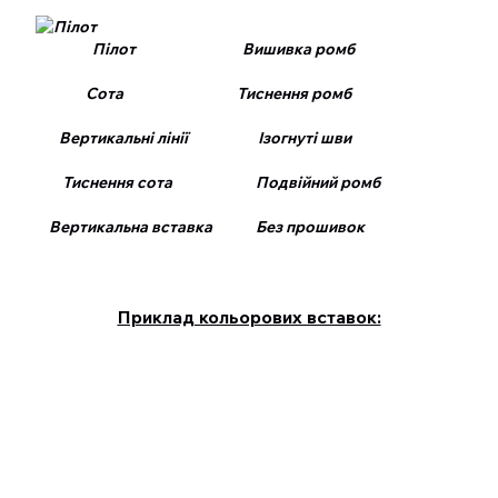
Пілот Вишивка ромб
Сота Тиснення ромб
Вертикальні лінії Ізогнуті шви
Тиснення сота Подвійний ромб
Вертикальна вставка Без прошивок
Приклад кольорових вставок: