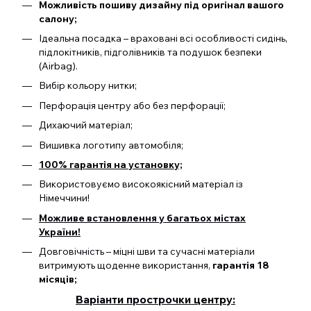
Можливість пошиву дизайну під оригінал вашого
салону;
Ідеальна посадка – враховані всі особливості сидінь,
підлокітників, підголівників та подушок безпеки
(Airbag).
Вибір кольору нитки;
Перфорація центру або без перфорації;
Дихаючий матеріал;
Вишивка логотипу автомобіля;
100% гарантія на установку;
Використовуємо високоякісний матеріал із
Німеччини!
Можливе встановлення у багатьох містах
України!
Довговічність – міцні шви та сучасні матеріали
витримують щоденне використання,
гарантія 18
місяців;
Варіанти прострочки центру: