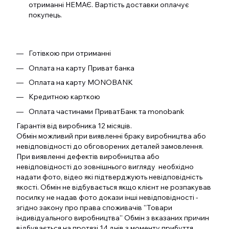
отриманні НЕМАЄ. Вартість доставки оплачує
покупець.
Готівкою при отриманні
Оплата на карту Приват банка
Оплата на карту MONOBANK
Кредитною карткою
Оплата частинами ПриватБанк та monobank
Гарантія від виробника 12 місяців.
Обмін можливий при виявленні браку виробництва або
невідповідності до обговорених деталей замовлення.
При виявленні дефектів виробництва або
невідповідності до зовнішнього вигляду необхідно
надати фото, відео які підтверджують невідповідність
якості. Обмін не відбувається якщо клієнт не розпакував
посилку не надав фото докази інші невідповідності -
згідно закону про права споживачів ''Товари
індивідуального виробництва'' Обмін з вказаних причин
відбувається на протязі 14 днів з моменту прибуття