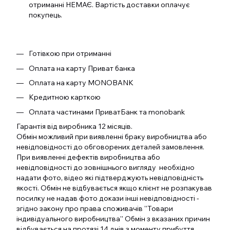
отриманні НЕМАЄ. Вартість доставки оплачує
покупець.
Готівкою при отриманні
Оплата на карту Приват банка
Оплата на карту MONOBANK
Кредитною карткою
Оплата частинами ПриватБанк та monobank
Гарантія від виробника 12 місяців.
Обмін можливий при виявленні браку виробництва або
невідповідності до обговорених деталей замовлення.
При виявленні дефектів виробництва або
невідповідності до зовнішнього вигляду необхідно
надати фото, відео які підтверджують невідповідність
якості. Обмін не відбувається якщо клієнт не розпакував
посилку не надав фото докази інші невідповідності -
згідно закону про права споживачів ''Товари
індивідуального виробництва'' Обмін з вказаних причин
відбувається на протязі 14 днів з моменту прибуття