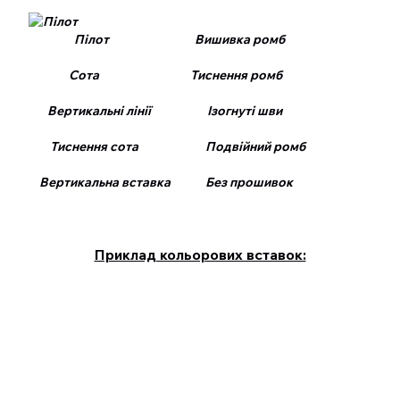
Пілот Вишивка ромб
Сота Тиснення ромб
Вертикальні лінії Ізогнуті шви
Тиснення сота Подвійний ромб
Вертикальна вставка Без прошивок
Приклад кольорових вставок: