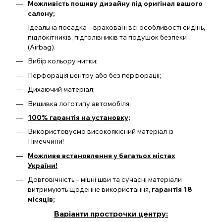
Можливість пошиву дизайну під оригінал вашого
салону;
Ідеальна посадка – враховані всі особливості сидінь,
підлокітників, підголівників та подушок безпеки
(Airbag).
Вибір кольору нитки;
Перфорація центру або без перфорації;
Дихаючий матеріал;
Вишивка логотипу автомобіля;
100% гарантія на установку;
Використовуємо високоякісний матеріал із
Німеччини!
Можливе встановлення у багатьох містах
України!
Довговічність – міцні шви та сучасні матеріали
витримують щоденне використання,
гарантія 18
місяців;
Варіанти прострочки центру: