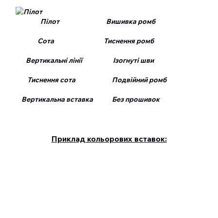
Пілот Вишивка ромб
Сота Тиснення ромб
Вертикальні лінії Ізогнуті шви
Тиснення сота Подвійний ромб
Вертикальна вставка Без прошивок
Приклад кольорових вставок: