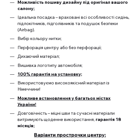
Можливість пошиву дизайну під оригінал вашого
салону;
Ідеальна посадка – враховані всі особливості сидінь,
підлокітників, підголівників та подушок безпеки
(Airbag).
Вибір кольору нитки;
Перфорація центру або без перфорації;
Дихаючий матеріал;
Вишивка логотипу автомобіля;
100% гарантія на установку;
Використовуємо високоякісний матеріал із
Німеччини!
Можливе встановлення у багатьох містах
України!
Довговічність – міцні шви та сучасні матеріали
витримують щоденне використання,
гарантія 18
місяців;
Варіанти прострочки центру: