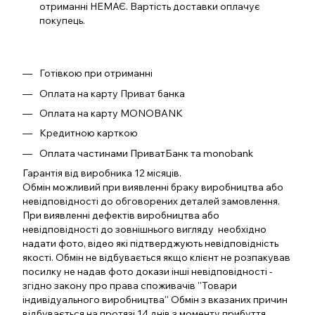
отриманні НЕМАЄ. Вартість доставки оплачує
покупець.
Готівкою при отриманні
Оплата на карту Приват банка
Оплата на карту MONOBANK
Кредитною карткою
Оплата частинами ПриватБанк та monobank
Гарантія від виробника 12 місяців.
Обмін можливий при виявленні браку виробництва або
невідповідності до обговорених деталей замовлення.
При виявленні дефектів виробництва або
невідповідності до зовнішнього вигляду необхідно
надати фото, відео які підтверджують невідповідність
якості. Обмін не відбувається якщо клієнт не розпакував
посилку не надав фото докази інші невідповідності -
згідно закону про права споживачів ''Товари
індивідуального виробництва'' Обмін з вказаних причин
відбувається на протязі 14 днів з моменту прибуття