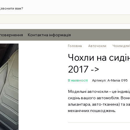
звонити вам?
 повернення
Контактна інформація
Головна
Авточохли
Чохли для
Чохли на сиді
2017 ->
В наявності
Артикул: A-Mania 095
Модельні авточохли – це індиві
сидінь вашого автомобіля. Вони
алькантара, авто-тканина) та з
механічних пошкоджень.