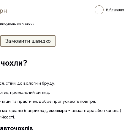
грн
В бажання
пичувальної знижки
Замовити швидко
очохли?
я, стійкі до вологи й бруду.
дотик, преміальний вигляд.
 міцні та практичні, добре пропускають повітря.
х матеріалів (наприклад, екошкіра + алькантара або тканина)
ійкості.
авточохлів