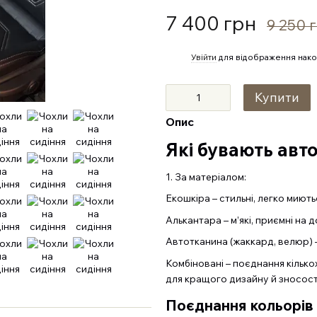
7 400 грн
9 250 
%
Увійти
для відображення нако
Купити
Опис
Які бувають авт
1. За матеріалом:
Екошкіра – стильні, легко миютьс
Алькантара – м’які, приємні на 
Автотканина (жаккард, велюр) –
Комбіновані – поєднання кілько
для кращого дизайну й зносост
Поєднання кольорів 