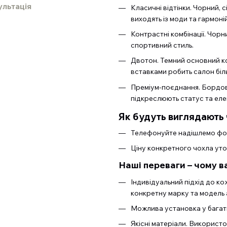
ультація
Класичні відтінки. Чорний, с
виходять із моди та гармоні
Контрастні комбінації. Чорн
спортивний стиль.
Двотон. Темний основний кол
вставками робить салон біл
Преміум-поєднання. Бордові
підкреслюють статус та елег
Як будуть виглядають 
Телефонуйте надішлемо фот
Ціну конкретного чохла ут
Наші переваги – чому в
Індивідуальний підхід до к
конкретну марку та модель 
Можлива установка у багать
Якісні матеріали. Використ