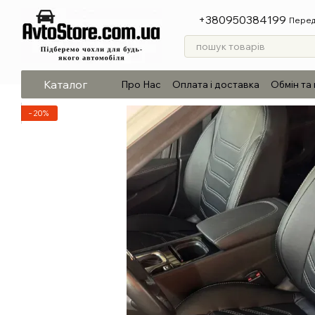
Перейти до основного контенту
+380950384199
Перед
Каталог
Про Нас
Оплата і доставка
Обмін та
−20%