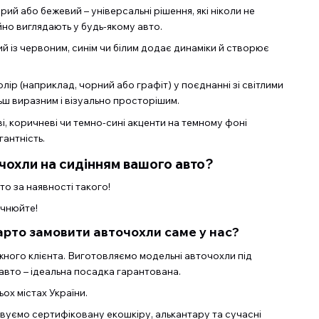
ірий або бежевий – універсальні рішення, які ніколи не
йно виглядають у будь-якому авто.
ий із червоним, синім чи білим додає динаміки й створює
ір (наприклад, чорний або графіт) у поєднанні зі світлими
ьш виразним і візуально просторішим.
, коричневі чи темно-сині акценти на темному фоні
антність.
чохли на сидінням вашого авто?
о за наявності такого!
очнюйте!
арто замовити авточохли саме у нас?
ожного клієнта. Виготовляємо модельні авточохли під
авто – ідеальна посадка гарантована.
ох містах України.
овуємо сертифіковану екошкіру, алькантару та сучасні