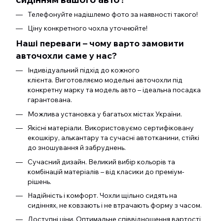
Телефонуйте надішлемо фото за наявності такого!
Ціну конкретного чохла уточнюйте!
Наші переваги – чому варто замовити
авточохли саме у нас?
Індивідуальний підхід до кожного
клієнта. Виготовляємо модельні авточохли під
конкретну марку та модель авто – ідеальна посадка
гарантована.
Можлива установка у багатьох містах України.
Якісні матеріали. Використовуємо сертифіковану
екошкіру, алькантару та сучасні автотканини, стійкі
до зношування й забруднень.
Сучасний дизайн. Великий вибір кольорів та
комбінацій матеріалів – від класики до преміум-
рішень.
Надійність і комфорт. Чохли щільно сидять на
сидіннях, не ковзають і не втрачають форму з часом.
Доступні ціни. Оптимальне співвідношення вартості