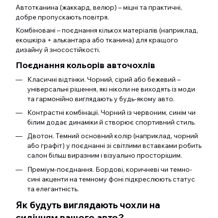
Автотканина (жаккард, велюр) – міцні та практичні,
добре пропускають повітря.
Комбіновані – поєднання кількох матеріалів (наприклад,
екошкіра + алькантара або тканина) для кращого
дизайну й зносостійкості.
Поєднання кольорів авточохлів
Класичні відтінки. Чорний, сірий або бежевий –
універсальні рішення, які ніколи не виходять із моди
та гармонійно виглядають у будь-якому авто.
Контрастні комбінації. Чорний із червоним, синім чи
білим додає динаміки й створює спортивний стиль.
Двотон. Темний основний колір (наприклад, чорний
або графіт) у поєднанні зі світлими вставками робить
салон більш виразним і візуально просторішим.
Преміум-поєднання. Бордові, коричневі чи темно-
сині акценти на темному фоні підкреслюють статус
та елегантність.
Як будуть виглядають чохли на
сидінням вашого авто?