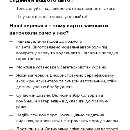
Телефонуйте надішлемо фото за наявності такого!
Ціну конкретного чохла уточнюйте!
Наші переваги – чому варто замовити
авточохли саме у нас?
Індивідуальний підхід до кожного
клієнта. Виготовляємо модельні авточохли під
конкретну марку та модель авто – ідеальна посадка
гарантована.
Можлива установка у багатьох містах України.
Якісні матеріали. Використовуємо сертифіковану
екошкіру, алькантару та сучасні автотканини, стійкі
до зношування й забруднень.
Сучасний дизайн. Великий вибір кольорів та
комбінацій матеріалів – від класики до преміум-
рішень.
Надійність і комфорт. Чохли щільно сидять на
сидіннях, не ковзають і не втрачають форму з часом.
Доступні ціни. Оптимальне співвідношення вартості