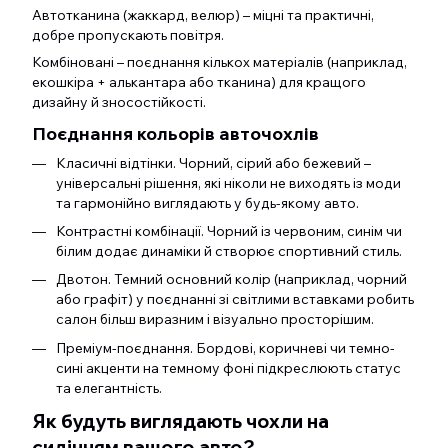
Автотканина (жаккард, велюр) – міцні та практичні,
добре пропускають повітря.
Комбіновані – поєднання кількох матеріалів (наприклад,
екошкіра + алькантара або тканина) для кращого
дизайну й зносостійкості.
Поєднання кольорів авточохлів
Класичні відтінки. Чорний, сірий або бежевий –
універсальні рішення, які ніколи не виходять із моди
та гармонійно виглядають у будь-якому авто.
Контрастні комбінації. Чорний із червоним, синім чи
білим додає динаміки й створює спортивний стиль.
Двотон. Темний основний колір (наприклад, чорний
або графіт) у поєднанні зі світлими вставками робить
салон більш виразним і візуально просторішим.
Преміум-поєднання. Бордові, коричневі чи темно-
сині акценти на темному фоні підкреслюють статус
та елегантність.
Як будуть виглядають чохли на
сидінням вашого авто?