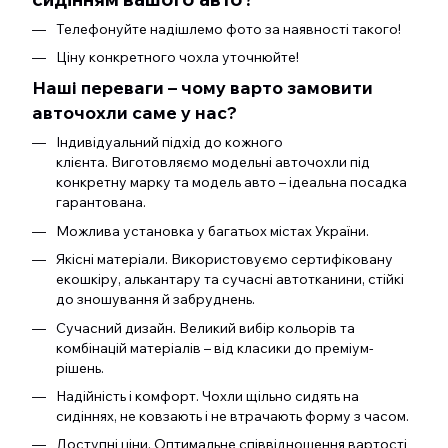
Телефонуйте надішлемо фото за наявності такого!
Ціну конкретного чохла уточнюйте!
Наші переваги – чому варто замовити
авточохли саме у нас?
Індивідуальний підхід до кожного
клієнта. Виготовляємо модельні авточохли під
конкретну марку та модель авто – ідеальна посадка
гарантована.
Можлива установка у багатьох містах України.
Якісні матеріали. Використовуємо сертифіковану
екошкіру, алькантару та сучасні автотканини, стійкі
до зношування й забруднень.
Сучасний дизайн. Великий вибір кольорів та
комбінацій матеріалів – від класики до преміум-
рішень.
Надійність і комфорт. Чохли щільно сидять на
сидіннях, не ковзають і не втрачають форму з часом.
Доступні ціни. Оптимальне співвідношення вартості