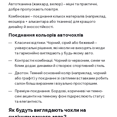
Автотканина (жаккард, велюр) – міцні та практичні,
добре пропускають повітря.
Комбіновані – поєднання кількох матеріалів (наприклад,
екошкіра + алькантара або тканина) для кращого
дизайну й зносостійкості.
Поєднання кольорів авточохлів
Класичні відтінки. Чорний, сірий або бежевий –
універсальні рішення, які ніколи не виходять із моди
та гармонійно виглядають у будь-якому авто.
Контрастні комбінації. Чорний із червоним, синім чи
білим додає динаміки й створює спортивний стиль.
Двотон. Темний основний колір (наприклад, чорний
або графіт) у поєднанні зі світлими вставками робить
салон більш виразним і візуально просторішим.
Преміум-поєднання. Бордові, коричневі чи темно-
сині акценти на темному фоні підкреслюють статус
та елегантність.
Як будуть виглядають чохли на
сидінням вашого авто?