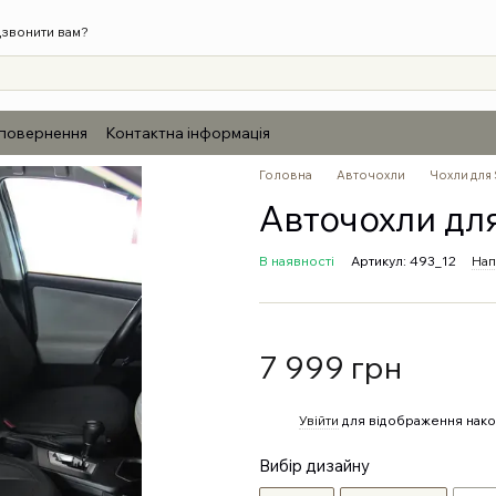
звонити вам?
 повернення
Контактна інформація
Головна
Авточохли
Чохли для
Авточохли для
В наявності
Артикул: 493_12
Нап
7 999 грн
%
Увійти
для відображення нако
Вибір дизайну