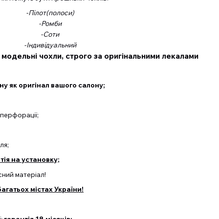
-Пілот(полоси)
-Ромби
-Соти
-Індивідуальний
 модельні чохли, строго за оригінальними лекалами
у як оригінал вашого салону;
перфорації;
ля;
ія на установку;
ний матеріал!
агатьох містах України!
ї;
гарантія 18 місяців;