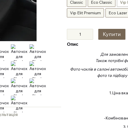
Classic
Eco Classic
Vip 
Vip Elit Premium
Eco Lazer
Купити
Опис
Для замовленн
Також потрібні ф
Фото чохлів в салоні автомобі
фото та підбору
1.Ціна вк
ультація
-Комбіновані
3.