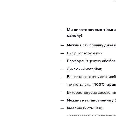
Ми виготовляємо тільки
салону!
Можливість пошиву дизайн
Вибір кольору нитки;
Перфорація центру або без 
Дихаючий матеріал;
Вишивка логотипу автомобі
Точність лекал,
100% гарант
Використовуємо високоякіс
Можливе встановлення у б
Ідеальна якість швів;
Довговічність в експлуатаці