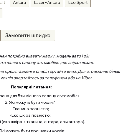
Elit
Antara
Lazer+Antara
Eco Sport
Замовити швидко
ян потрібно вказати марку, модель авто і рік
ото вашого салону автомобіля для звірки лекал.
ля представлені в описі, гортайте вниз. Для отримання більш
 чохлів звертайтесь за телефоном або на Viber.
Популярні питання:
азана для 5ти місного салону автомобіля
2. Які можуть бути чохли?
-Тканина повністю;
-Еко шкіра повністю;
 (еко шкіра + тканина, антара, алькантара).
 Які можуть бути прошивки чохлів: