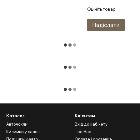
Оцініть товар
Надіслати
Каталог
Клієнтам
Авточохли
Вхід до кабінету
Килимки у салон
Про Нас
Подушки у авто
Оплата і доставка