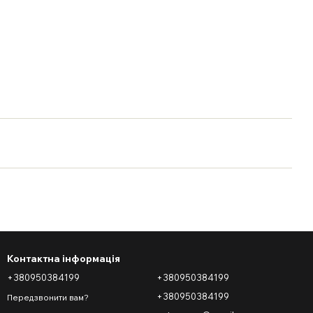
Контактна інформація
+380950384199
+380950384199
+380950384199
Передзвонити вам?