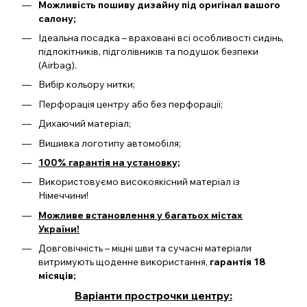
Можливість пошиву дизайну під оригінал вашого
салону;
Ідеальна посадка – враховані всі особливості сидінь,
підлокітників, підголівників та подушок безпеки
(Airbag).
Вибір кольору нитки;
Перфорація центру або без перфорації;
Дихаючий матеріал;
Вишивка логотипу автомобіля;
100% гарантія на установку;
Використовуємо високоякісний матеріал із
Німеччини!
Можливе встановлення у багатьох містах
України!
Довговічність – міцні шви та сучасні матеріали
витримують щоденне використання,
гарантія 18
місяців;
Варіанти прострочки центру: