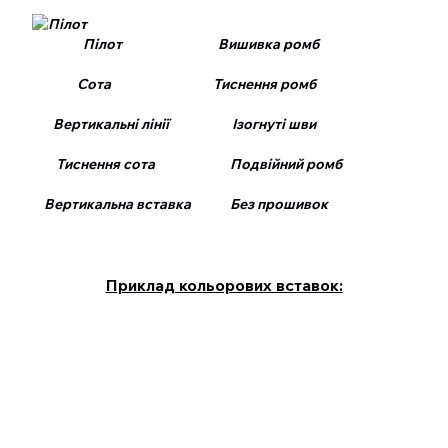
Пілот Вишивка ромб
Сота Тиснення ромб
Вертикальні лінії Ізогнуті шви
Тиснення сота Подвійний ромб
Вертикальна вставка Без прошивок
Приклад кольорових вставок: