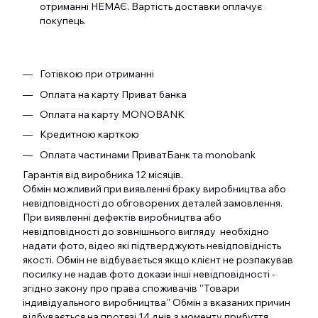
отриманні НЕМАЄ. Вартість доставки оплачує
покупець.
Готівкою при отриманні
Оплата на карту Приват банка
Оплата на карту MONOBANK
Кредитною карткою
Оплата частинами ПриватБанк та monobank
Гарантія від виробника 12 місяців.
Обмін можливий при виявленні браку виробництва або
невідповідності до обговорених деталей замовлення.
При виявленні дефектів виробництва або
невідповідності до зовнішнього вигляду необхідно
надати фото, відео які підтверджують невідповідність
якості. Обмін не відбувається якщо клієнт не розпакував
посилку не надав фото докази інші невідповідності -
згідно закону про права споживачів ''Товари
індивідуального виробництва'' Обмін з вказаних причин
відбувається на протязі 14 днів з моменту прибуття