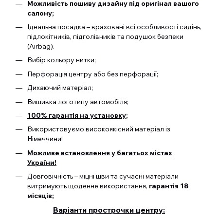
Можливість пошиву дизайну під оригінал вашого
салону;
Ідеальна посадка – враховані всі особливості сидінь,
підлокітників, підголівників та подушок безпеки
(Airbag).
Вибір кольору нитки;
Перфорація центру або без перфорації;
Дихаючий матеріал;
Вишивка логотипу автомобіля;
100% гарантія на установку;
Використовуємо високоякісний матеріал із
Німеччини!
Можливе встановлення у багатьох містах
України!
Довговічність – міцні шви та сучасні матеріали
витримують щоденне використання,
гарантія 18
місяців;
Варіанти прострочки центру: