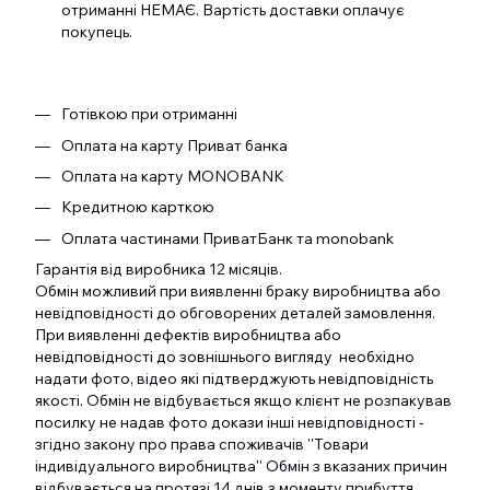
отриманні НЕМАЄ. Вартість доставки оплачує
покупець.
Готівкою при отриманні
Оплата на карту Приват банка
Оплата на карту MONOBANK
Кредитною карткою
Оплата частинами ПриватБанк та monobank
Гарантія від виробника 12 місяців.
Обмін можливий при виявленні браку виробництва або
невідповідності до обговорених деталей замовлення.
При виявленні дефектів виробництва або
невідповідності до зовнішнього вигляду необхідно
надати фото, відео які підтверджують невідповідність
якості. Обмін не відбувається якщо клієнт не розпакував
посилку не надав фото докази інші невідповідності -
згідно закону про права споживачів ''Товари
індивідуального виробництва'' Обмін з вказаних причин
відбувається на протязі 14 днів з моменту прибуття