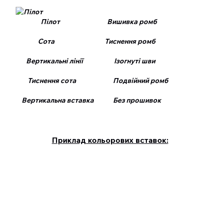
Пілот Вишивка ромб
Сота Тиснення ромб
Вертикальні лінії Ізогнуті шви
Тиснення сота Подвійний ромб
Вертикальна вставка Без прошивок
Приклад кольорових вставок: